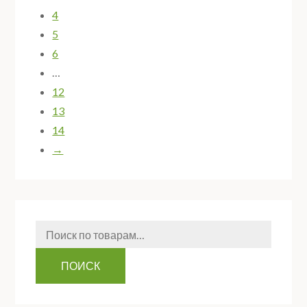
4
5
6
…
12
13
14
→
Искать:
ПОИСК