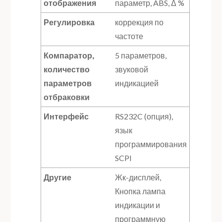
отображения
параметр, ABS, Δ %
Регулировка
коррекция по
частоте
Компаратор,
5 параметров,
количество
звуковой
параметров
индикацией
отбраковки
Интерфейс
RS232C (опция),
язык
программирования
SCPI
Другие
Жк-дисплей,
Кнопка лампа
индикации и
программную