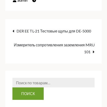
Навигация
DER EE TL-21 Тестовые щупы для DE-5000
по
Измеритель сопротивления заземления MRU
101
записям
Искать:
ПОИСК