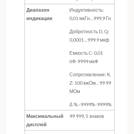
Диапазон
Индуктивность:
индикации
0,01 мкГн…999,9 Гн
Добротность D, Q:
0,0001…999,9 мкф
Емкость C: 0.01
пФ-9999 мкФ
Сопротивление: R,
Z: 100 мкОм…99.99
МОм
Δ %:-9999%-9999%
Максимальный
99 999, 5 знаков
дисплей