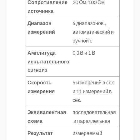
Сопротивление
30 Ом, 100 Ом
источника
Диапазон
6 диапазонов ,
измерений
автоматический и
ручной с
Амплитуда
0,3 В и 1 В
испытательного
сигнала
Скорость
5 измерений в сек.
измерения
и 11 измерений в
сек.
Эквивалентная
последовательная
схема
и параллельная
Результат
измеряемый