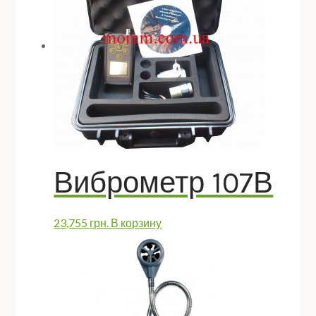
Виброметр 107В
23,755
грн.
В корзину