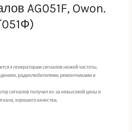
алов AG051F, Owon.
Г051Ф)
тся к генераторам сигналов низкой частоты,
едениях, радиолюбителями, ремонтниками и
тор сигналов получил из-за невысокой цены и
гнала, хорошего качества.