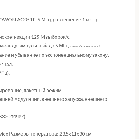
 OWON AG051F: 5 МГц, разрешение 1 мкГц.
дискретизации 125 Mвыборок/с.
 меандр, импульсный до 5 МГц,
пилообразный до 1
ание и убывание по экспоненциальному закону,
игнал.
Гц).
ирование, пакетный режим.
ешней модуляции, внешнего запуска, внешнего
320 точек).
e Размеры генератора: 23,5x11x30 см.