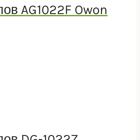
лов AG1022F Owon
лов DG-1022Z