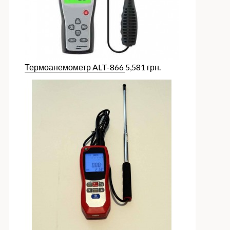
Термоанемометр ALT-866
5,581
грн.