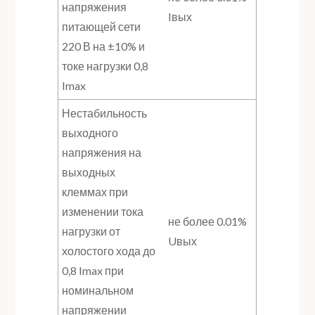
напряжения
Iвых
питающей сети
220 В на ±10% и
токе нагрузки 0,8
Imax
Нестабильность
выходного
напряжения на
выходных
клеммах при
изменении тока
не более 0.01%
нагрузки от
Uвых
холостого хода до
0,8 Imax при
номинальном
напряжении