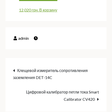
12,020
грн.
В корзину
Навигация
Клещевой измеритель сопротивления
заземления DET-14C
по
Цифровой калибратор петли тока Smart
записям
Calibrator CV420