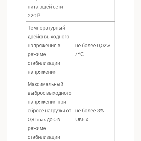
питающей сети
220 В
Температурный
дрейф выходного
напряжения в
не более 0,02%
режиме
/ °С
стабилизации
напряжения
Максимальный
выброс выходного
напряжения при
сбросе нагрузки от
не более 3%
0,8 Imax до 0 в
Uвых
режиме
стабилизации