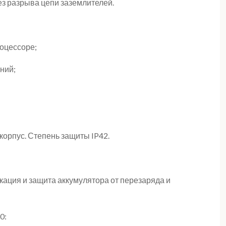
з разрыва цепи заземлителей.
оцессоре;
ний;
орпус. Степень защиты IP42.
кация и защита аккумулятора от перезаряда и
0: