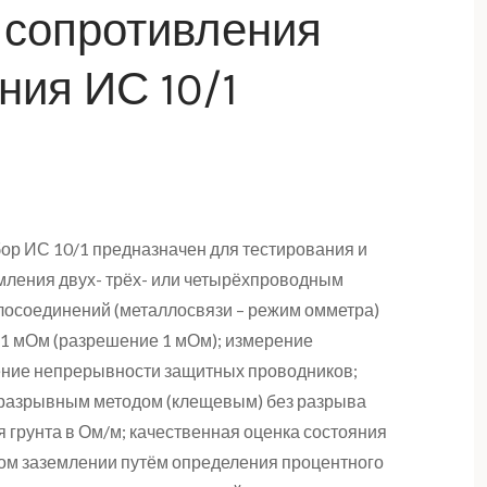
 сопротивления
ния ИС 10/1
р ИС 10/1 предназначен для тестирования и
мления двух- трёх- или четырёхпроводным
лосоединений (металлосвязи – режим омметра)
 1 мОм (разрешение 1 мОм); измерение
ление непрерывности защитных проводников;
разрывным методом (клещевым) без разрыва
 грунта в Ом/м; качественная оценка состояния
ом заземлении путём определения процентного