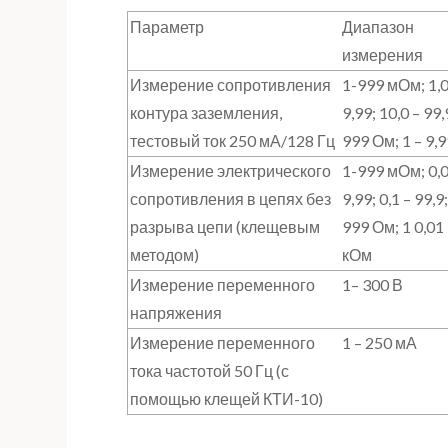
Параметр
Диапазон
измерения
Измерение сопротивления
1-999 мОм; 1,
контура заземления,
9,99; 10,0 – 99,
тестовый ток 250 мА/128 Гц
999 Ом; 1 – 9,
Измерение электрического
1-999 мОм; 0,
сопротивления в цепях без
9,99; 0,1 – 99,9;
разрыва цепи (клещевым
999 Ом; 1 0,01 
методом)
кОм
Измерение переменного
1– 300 В
напряжения
Измерение переменного
1 – 250 мА
тока частотой 50 Гц (с
помощью клещей КТИ-10)