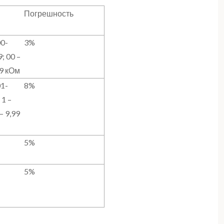
Погрешность
00-
3%
9; 00 –
99 кОм
01-
8%
 1 –
– 9,99
5%
5%