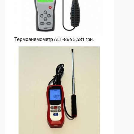
Термоанемометр ALT-866
5,581
грн.