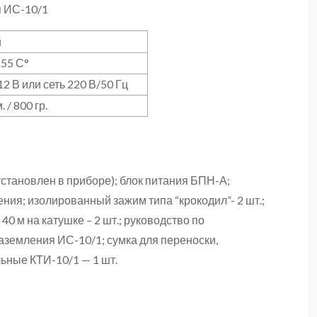
я ИС-10/1
й
+55 С°
2 В или сеть 220 В/50 Гц
 / 800 гр.
установлен в приборе); блок питания БПН-А;
ния; изолированный зажим типа “крокодил”- 2 шт.;
 40 м на катушке – 2 шт.; руководство по
аземления ИС-10/1; сумка для переноски,
льные КТИ-10/1 — 1 шт.