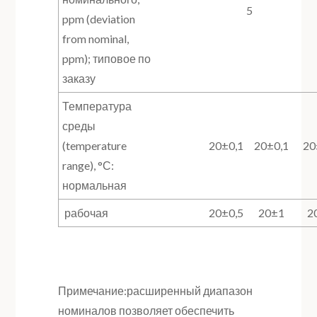
5
ppm (deviation
from nominal,
ppm); типовое по
заказу
Температура
среды
(temperature
20±0,1
20±0,1
20
range), °С:
нормальная
рабочая
20±0,5
20±1
2
Примечание:расширенный диапазон
номиналов позволяет обеспечить