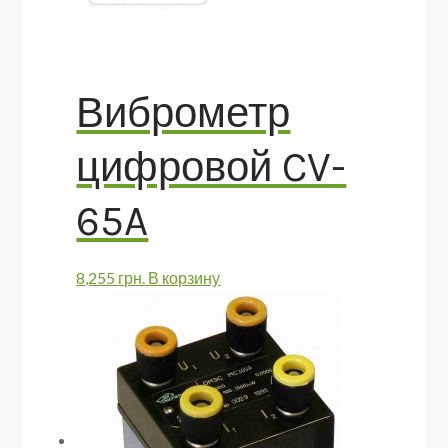
Виброметр
цифровой CV-
65A
8,255
грн.
В корзину