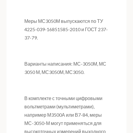
Меры МС3050М выпускаются по ТУ
4225-039-16851585-2010 и ГОСТ 237-
37-79.
Варианты написания: МС-3050М, МС
3050 М, МС3050М, МС3050.
В комплекте с точными цифровыми
вольтметрами (мультиметрами),
например М3500А или В7-84, меры
МС-3050-М могут применяться для
высокоточных измерений выходного