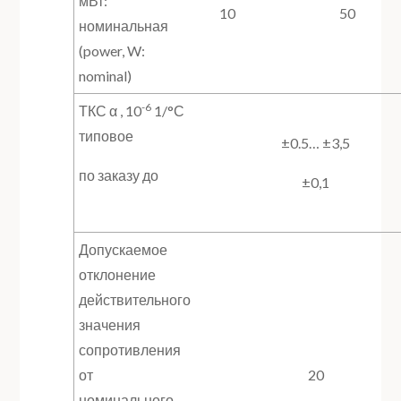
мВт:
10
50
номинальная
(power, W:
nominal)
-6
ТКС α , 10
1/°С
типовое
±0.5… ±3,5
по заказу до
±0,1
Допускаемое
отклонение
действительного
значения
сопротивления
от
20
номинального,