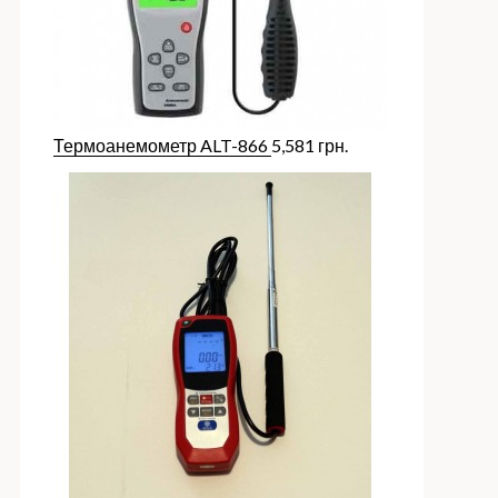
Термоанемометр ALT-866
5,581
грн.