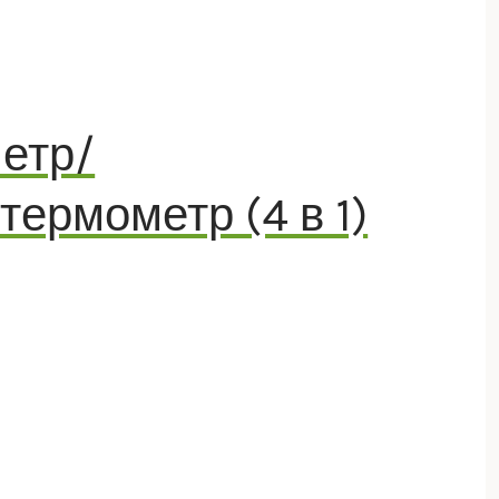
етр/
термометр (4 в 1)