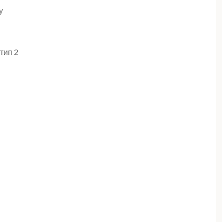
у
 тип 2