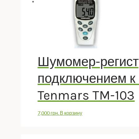
Шумомер-регист
подключением к П
Tenmars TM-103
7,000
грн.
В корзину