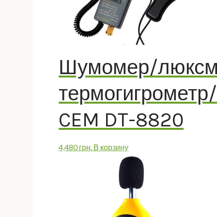
Шумомер/люксм
термогигрометр/
CEM DT-8820
4,480
грн.
В корзину