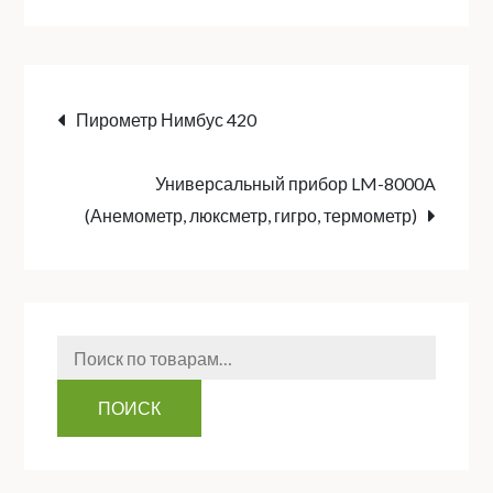
Навигация
Пирометр Нимбус 420
по
Универсальный прибор LM-8000A
(Анемометр, люксметр, гигро, термометр)
записям
Искать:
ПОИСК