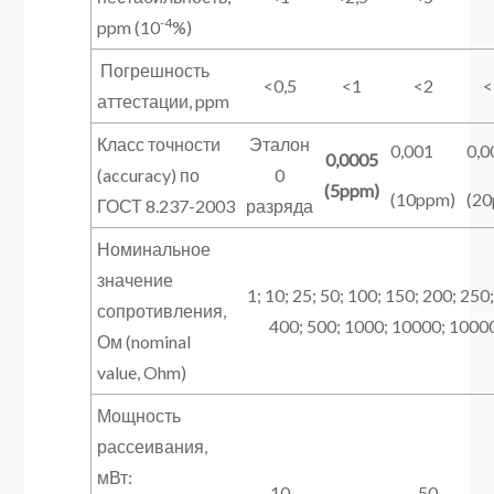
-4
ppm (10
%)
Погрешность
<0,5
<1
<2
<
аттестации, ppm
Класс точности
Эталон
0,001
0,0
0,0005
(accuracy) по
0
(5ppm)
(10ppm)
(2
ГОСТ 8.237-2003
разряда
Номинальное
значение
1; 10; 25; 50; 100; 150; 200; 250
сопротивления,
400; 500; 1000; 10000; 1000
Ом (nominal
value, Ohm)
Мощность
рассеивания,
мВт:
10
50