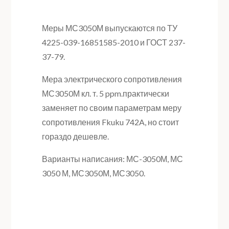
Меры МС3050М выпускаются по ТУ
4225-039-16851585-2010 и ГОСТ 237-
37-79.
Мера электрического сопротивления
МС3050М кл. т. 5 ppm.практически
заменяет по своим параметрам меру
сопротивления Fkuku 742A, но стоит
гораздо дешевле.
Варианты написания: МС-3050М, МС
3050 М, МС3050М, МС3050.