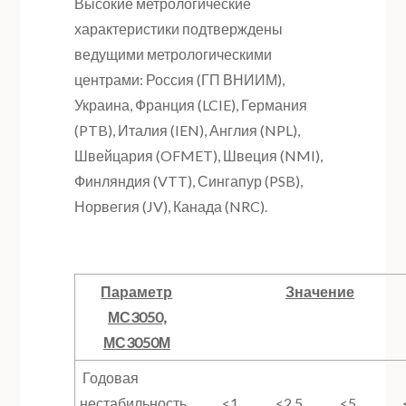
Высокие метрологические
характеристики подтверждены
ведущими метрологическими
центрами: Россия (ГП ВНИИМ),
Украина, Франция (LCIE), Германия
(PTB), Италия (IEN), Англия (NPL),
Швейцария (OFMET), Швеция (NMI),
Финляндия (VTT), Сингапур (PSB),
Норвегия (JV), Канада (NRC).
Параметр
Значение
МС3050,
МС3050М
Годовая
нестабильность,
<1
<2,5
<5