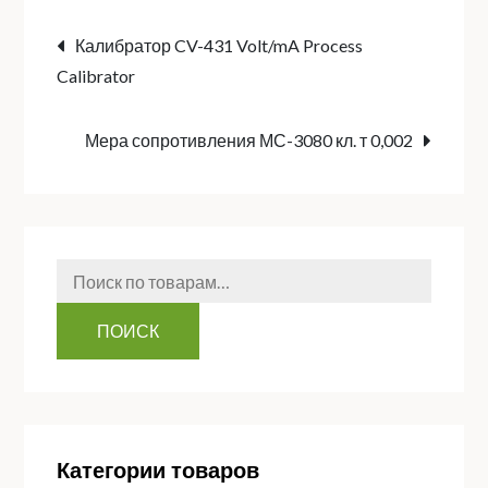
Навигация
Калибратор CV-431 Volt/mA Process
Calibrator
по
Мера сопротивления МС-3080 кл. т 0,002
записям
Искать:
ПОИСК
Категории товаров