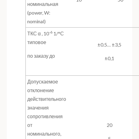
номинальная
(power, W:
nominal)
-6
ТКС α , 10
1/°С
типовое
±0.5… ±3,5
по заказу до
±0,1
Допускаемое
отклонение
действительного
значения
сопротивления
от
20
номинального,
5