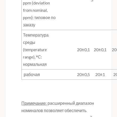
ppm (deviation
from nominal,
ppm); типовое по
заказу
Температура
среды
(temperature
20±0,1
20±0,1
20
range), °С:
нормальная
рабочая
20±0,5
20±1
2
Примечание:
расширенный диапазон
номиналов позволяет обеспечить