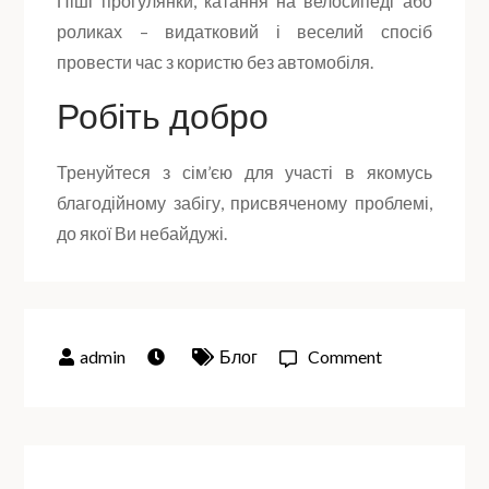
Піші прогулянки, катання на велосипеді або
роликах – видатковий і веселий спосіб
провести час з користю без автомобіля.
Робіть добро
Тренуйтеся з сім’єю для участі в якомусь
благодійному забігу, присвяченому проблемі,
до якої Ви небайдужі.
Блог
Comment
on
Сімейний
фітнес
–
це