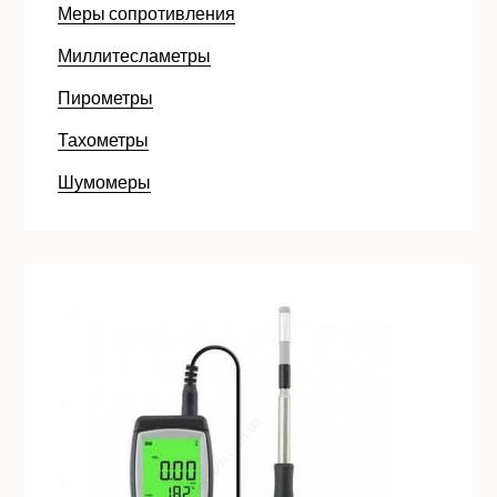
Меры сопротивления
Миллитесламетры
Пирометры
Тахометры
Шумомеры