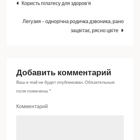
Навигация
Користь пілатесу для здоров’я
по-
сімейному
по
Легузия – однорічна родичка дзвоника, рано
весело
зацвітає, рясно цвіте
записям
Добавить комментарий
Ваш e-mail не будет опубликован.
Обязательные
поля помечены
*
Комментарий